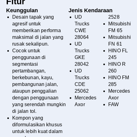
Fitur
Keunggulan
Jenis Kendaraan
Desain tapak yang
UD
2528
agresif untuk
Trucks
Mitsubishi
memberikan performa
CWE
FM 65
maksimal di jalan yang
28064
Mitsubishi
rusak sekalipun.
UD
FN 61
Cocok untuk
Trucks
HINO FL
penggunaan di
GKE
245
segmentasi
28042
HINO R
pertambangan,
UD
260
berkebunan, kayu,
Trucks
HINO FM
pembangunan jalan,
CDE
285
ataupun penggalian
25062
Mercedes
dengan penggunaan
Mercedes
Axor
yang serendah mungkin
Axor
FAW
di jalan tol.
Kompon yang
diformulasikan khusus
untuk lebih kuat dalam