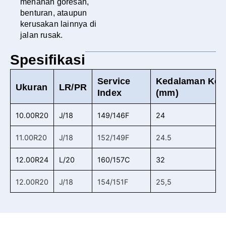
menahan goresan,
benturan, ataupun
kerusakan lainnya di
jalan rusak.
Spesifikasi
Service
Kedalaman Ke
Ukuran
LR/PR
Index
(mm)
10.00R20
J/18
149/146F
24
11.00R20
J/18
152/149F
24.5
12.00R24
L/20
160/157C
32
12.00R20
J/18
154/151F
25,5