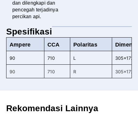
dan dilengkapi dan
pencegah terjadinya
percikan api.
Spesifikasi
Ampere
CCA
Polaritas
Dimensi 
90
710
L
305x172x
90
710
R
305x172x
Rekomendasi Lainnya