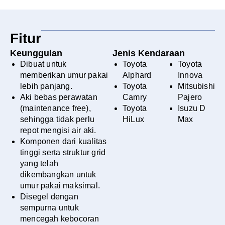
Fitur
Keunggulan
Jenis Kendaraan
Dibuat untuk
Toyota
Toyota
memberikan umur pakai
Alphard
Innova
lebih panjang.
Toyota
Mitsubishi
Aki bebas perawatan
Camry
Pajero
(maintenance free),
Toyota
Isuzu D
sehingga tidak perlu
HiLux
Max
repot mengisi air aki.
Komponen dari kualitas
tinggi serta struktur grid
yang telah
dikembangkan untuk
umur pakai maksimal.
Disegel dengan
sempurna untuk
mencegah kebocoran