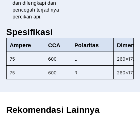
dan dilengkapi dan
pencegah terjadinya
percikan api.
Spesifikasi
Ampere
CCA
Polaritas
Dimensi 
75
600
L
260x172x
75
600
R
260x172x
Rekomendasi Lainnya